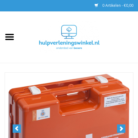
0 Artikelen - €0,00
Home
AED & Reanimatie
BHV
EHBO
Pax tassen
Trainingen