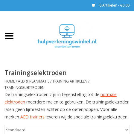
0 Artikelen - €0,00
Home
AED & Reanimatie
BHV
Trainingselektroden
EHBO
HOME
/
AED & REANIMATIE
/
TRAINING ARTIKELEN
/
TRAININGSELEKTRODEN
De trainingselektroden zijn in tegenstelling tot de
normale
Pax tassen
elektroden
meerdere malen te gebruiken. De trainingselektroden
laten geen lijmresten achter op de oefenpoppen. Voor alle
Trainingen
merken
AED trainers
leveren wij de speciale trainingselektroden.