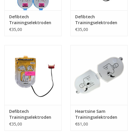
Defibtech
Defibtech
Trainingselektroden
Trainingselektroden
Vervangingsplakkers
Kind ( met stekker)
€35,00
€35,00
Defibtech
Heartsine Sam
Trainingselektroden
Trainingselektroden
(met stekker)
€35,00
€61,00