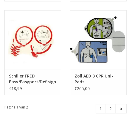
Schiller FRED
Zoll AED 3 CPR Uni-
Easy/Easyport/Defisign
Padz
trainingselektroden
Trainingselektroden
€18,99
€265,00
Pagina 1 van 2
1
2