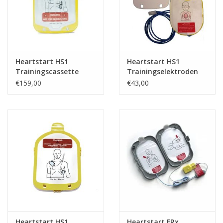
Heartstart HS1
Heartstart HS1
Trainingscassette
Trainingselektroden
Kind
€159,00
€43,00
Heartstart HS1
Heartstart FRx