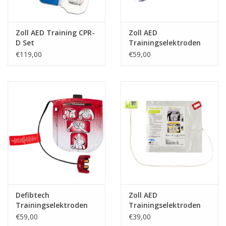
Zoll AED Training CPR-
Zoll AED
D Set
Trainingselektroden
CPR-D
€119,00
€59,00
Defibtech
Zoll AED
Trainingselektroden
Trainingselektroden
Lifeline View (met
Stat-Padz II
€59,00
€39,00
stekker)