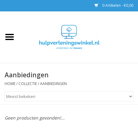
0 Artikelen - €0,00
Home
AED & Reanimatie
BHV
Aanbiedingen
EHBO
HOME
/
COLLECTIE
/
AANBIEDINGEN
Pax tassen
Trainingen
Geen producten gevonden!...