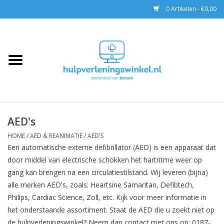
0 Artikelen - €0,00
Home
AED & Reanimatie
BHV
AED's
EHBO
HOME
/
AED & REANIMATIE
/
AED'S
Een automatische externe defibrillator (AED) is een apparaat dat
door middel van electrische schokken het hartritme weer op
Pax tassen
gang kan brengen na een circulatiestilstand. Wij leveren (bijna)
alle merken AED's, zoals: Heartsine Samaritan, Defibtech,
Trainingen
Philips, Cardiac Science, Zoll, etc. Kijk voor meer informatie in
het onderstaande assortiment. Staat de AED die u zoekt niet op
de hulpverleningswinkel? Neem dan contact met ons op: 0187-