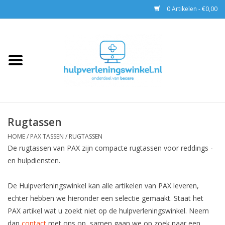
0 Artikelen - €0,00
Home
AED & Reanimatie
BHV
Rugtassen
EHBO
HOME
/
PAX TASSEN
/
RUGTASSEN
De rugtassen van PAX zijn compacte rugtassen voor reddings -
en hulpdiensten.
Pax tassen
De Hulpverleningswinkel kan alle artikelen van PAX leveren,
Trainingen
echter hebben we hieronder een selectie gemaakt. Staat het
PAX artikel wat u zoekt niet op de hulpverleningswinkel. Neem
dan
contact
met ons op, samen gaan we op zoek naar een