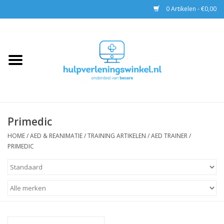
0 Artikelen - €0,00
Home
AED & Reanimatie
BHV
Primedic
EHBO
HOME
/
AED & REANIMATIE
/
TRAINING ARTIKELEN
/
AED TRAINER
/
PRIMEDIC
Pax tassen
Trainingen