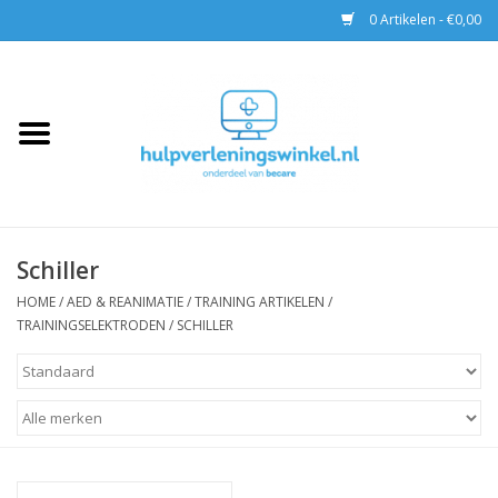
0 Artikelen - €0,00
Home
AED & Reanimatie
BHV
Schiller
EHBO
HOME
/
AED & REANIMATIE
/
TRAINING ARTIKELEN
/
TRAININGSELEKTRODEN
/
SCHILLER
Pax tassen
Trainingen