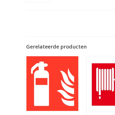
Gerelateerde producten
Pictogram F001 Brandblusser
Pictogram b
TOEVOEGEN AAN WINKELWAGEN
TOEVOEGEN AAN