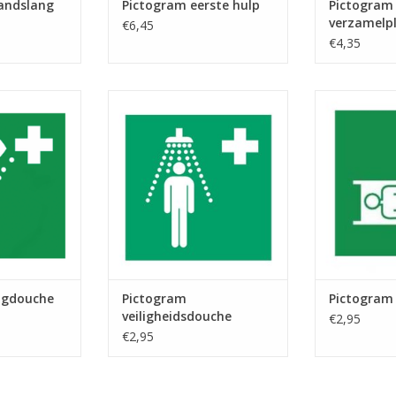
andslang
Pictogram eerste hulp
Pictogram
verzamelp
€6,45
€4,35
Oogdouche
Pictogram veiligheidsdouche
Pictogr
 WINKELWAGEN
TOEVOEGEN AAN WINKELWAGEN
TOEVOEGEN A
ogdouche
Pictogram
Pictogram
veiligheidsdouche
€2,95
€2,95