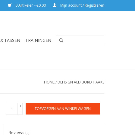
0 Artikelen - €0,00
Mijn account / Registreren
AX TASSEN
TRAININGEN
HOME
/
DEFISIGN AED BORD HAAKS
+
TOEVOEGEN AAN WINKELWAGEN
-
Reviews
(0)