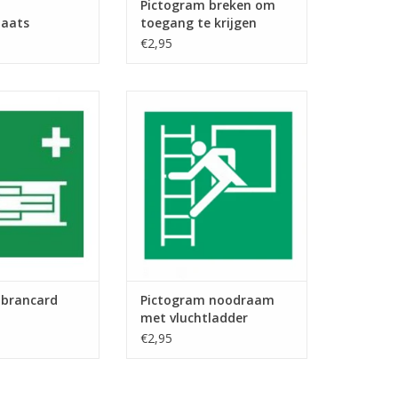
Pictogram breken om
laats
toegang te krijgen
€2,95
am brancard
Pictogram noodraam met
vluchtladder
AN WINKELWAGEN
TOEVOEGEN AAN WINKELWAGEN
 brancard
Pictogram noodraam
met vluchtladder
€2,95