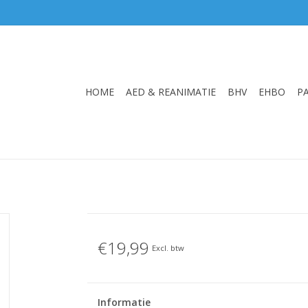
HOME
AED & REANIMATIE
BHV
EHBO
P
€19,99
Excl. btw
Informatie