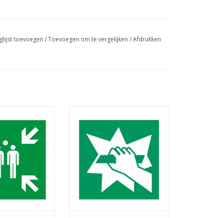
glijst toevoegen
/
Toevoegen om te vergelijken
/
Afdrukken
verzamelplaats
Pictogram breken om toegang
te krijgen
AN WINKELWAGEN
TOEVOEGEN AAN WINKELWAGEN