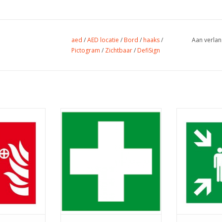
aed
/
AED locatie
/
Bord
/
haaks
/
Aan verlan
Pictogram
/
Zichtbaar
/
DefiSign
randslang
Pictogram eerste hulp
Pictogram 
 WINKELWAGEN
TOEVOEGEN AAN WINKELWAGEN
TOEVOEGEN A