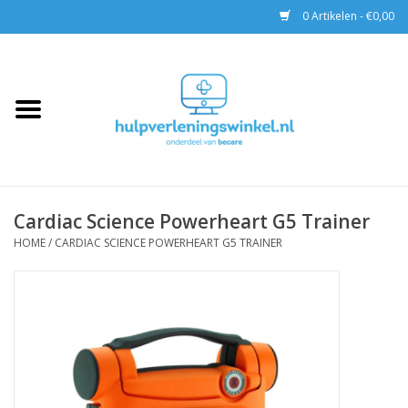
0 Artikelen - €0,00
Home
AED & Reanimatie
BHV
Cardiac Science Powerheart G5 Trainer
EHBO
HOME
/
CARDIAC SCIENCE POWERHEART G5 TRAINER
Pax tassen
Trainingen