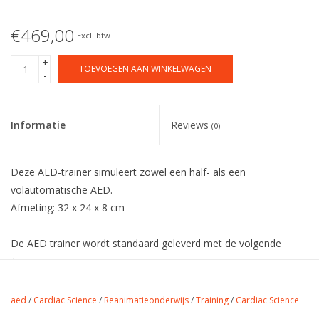
€469,00
Excl. btw
+
TOEVOEGEN AAN WINKELWAGEN
-
Informatie
Reviews
(0)
Deze AED-trainer simuleert zowel een half- als een
volautomatische AED.
Afmeting: 32 x 24 x 8 cm
De AED trainer wordt standaard geleverd met de volgende
items:
Afstandsbediening
1 x Set trainingselektroden
aed
/
Cardiac Science
/
Reanimatieonderwijs
/
Training
/
Cardiac Science
CD-rom met taalconfiguratiesoftware en handleiding