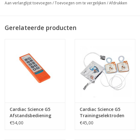
Aan verlanglijst toevoegen
/
Toevoegen om te vergelijken
/
Afdrukken
Inlay volautomaat
Exclusief:
3 x C-cell batterijen (nodig voor de trainer)
Gerelateerde producten
2 x AAA-batterijen (nodig voor de afstandsbediening)
Cardiac Science G5
Cardiac Science G5
Afstandsbediening
Trainingselektroden
Trainer
Kind
€54,00
€45,00