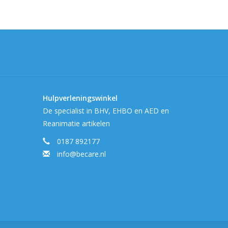
Hulpverleningswinkel
De specialist in BHV, EHBO en AED en
Reanimatie artikelen
0187 892177
info@becare.nl