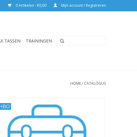
0 Artikelen - €0,00
Mijn account / Registreren
AX TASSEN
TRAININGEN
HOME
/
CATALOGUS
HBO