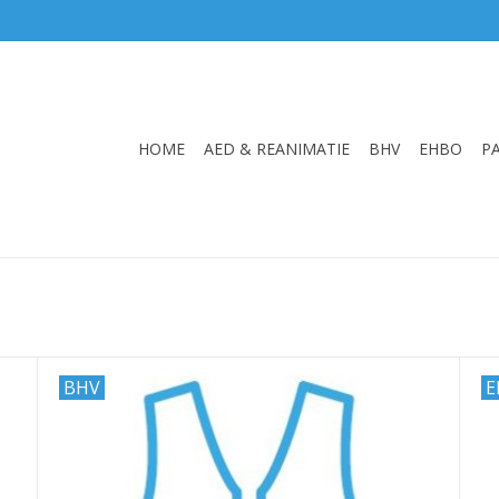
HOME
AED & REANIMATIE
BHV
EHBO
P
BHV
E