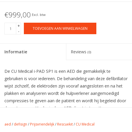
€999,00
Excl. btw
+
TOEVOEGEN AAN WINKELWAGEN
-
Informatie
Reviews
(0)
De CU Medical i-PAD SP1 is een AED die gemakkelijk te
gebruiken is voor iedereen. De behandeling van deze defibrillator
wijst zichzelf, de elektroden zijn vooraf aangesloten en na het
plakken en analyseren wordt de hulpverlener aangemoedigd
compressies te geven aan de patiënt en wordt hij begeleid door
de metronoom. Verder is deze AED direct in te zetten voor
zowel volwassenen als voor kinderen. Zo wordt er kostbare tijd
bespaard bij een noodgeval.
aed
/
defisign
/
Prijsvriendelijk
/
Rescuekit
/
CU Medical