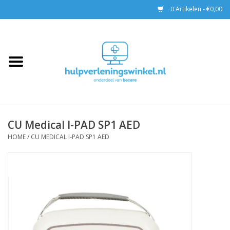
0 Artikelen - €0,00
Home
AED & Reanimatie
BHV
CU Medical I-PAD SP1 AED
EHBO
HOME
/
CU MEDICAL I-PAD SP1 AED
Pax tassen
Trainingen