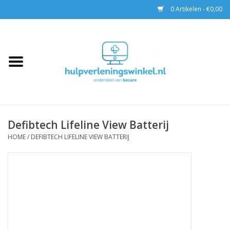
0 Artikelen - €0,00
Home
AED & Reanimatie
BHV
Defibtech Lifeline View Batterij
EHBO
HOME
/
DEFIBTECH LIFELINE VIEW BATTERIJ
Pax tassen
Trainingen