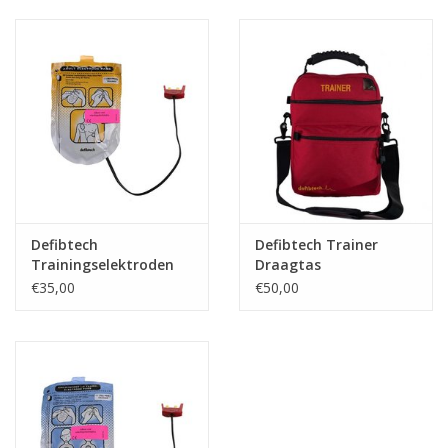
Defibtech
Defibtech Trainer
Trainingselektroden
Draagtas
(met stekker)
€35,00
€50,00