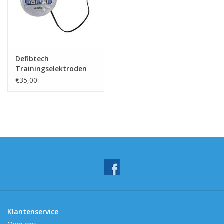
Defibtech
Trainingselektroden
Kind ( met stekker)
€35,00
Klantenservice