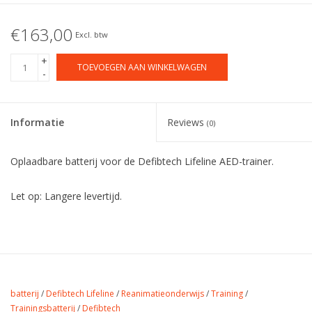
€163,00
Excl. btw
+
TOEVOEGEN AAN WINKELWAGEN
-
Informatie
Reviews
(0)
Oplaadbare batterij voor de Defibtech Lifeline AED-trainer.
Let op: Langere levertijd.
batterij
/
Defibtech Lifeline
/
Reanimatieonderwijs
/
Training
/
Trainingsbatterij
/
Defibtech