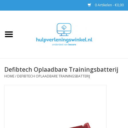
0 Artikelen - €0,00
Home
AED & Reanimatie
BHV
Defibtech Oplaadbare Trainingsbatterij
EHBO
HOME
/
DEFIBTECH OPLAADBARE TRAININGSBATTERIJ
Pax tassen
Trainingen