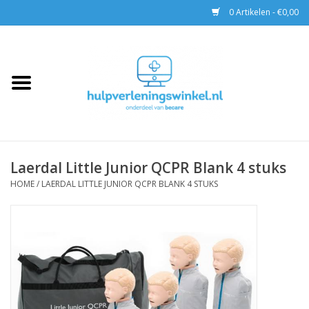
0 Artikelen - €0,00
Home
AED & Reanimatie
BHV
Laerdal Little Junior QCPR Blank 4 stuks
EHBO
HOME
/
LAERDAL LITTLE JUNIOR QCPR BLANK 4 STUKS
Pax tassen
Trainingen