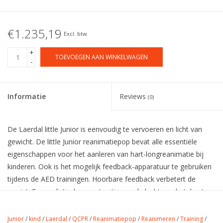
€1.235,19
Excl. btw
+
TOEVOEGEN AAN WINKELWAGEN
-
Informatie
Reviews
(0)
De Laerdal little Junior is eenvoudig te vervoeren en licht van
gewicht. De little Junior reanimatiepop bevat alle essentiële
eigenschappen voor het aanleren van hart-longreanimatie bij
kinderen. Ook is het mogelijk feedback-apparatuur te gebruiken
tijdens de AED trainingen. Hoorbare feedback verbetert de
cursist. Een realistische constructie van de luchtweg betekent
dat de luchtweg natuurlijk geblokkeerd blijft indien de head tilt /
chin lift of jaw thrust niet correct worden uitgevoerd. Dit zorgt
Junior
/
kind
/
Laerdal
/
QCPR
/
Reanimatiepop
/
Reanimeren
/
Training
/