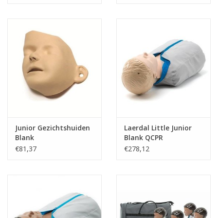
Gebruiksaanwijzing
Speciale grote draagtas
Optionele uitbreiding:
Longen: Longzakjes 25 stuks
Longen +: Longzakjes 100 stuks
Junior Gezichtshuiden
Laerdal Little Junior
Blank
Blank QCPR
€81,37
€278,12