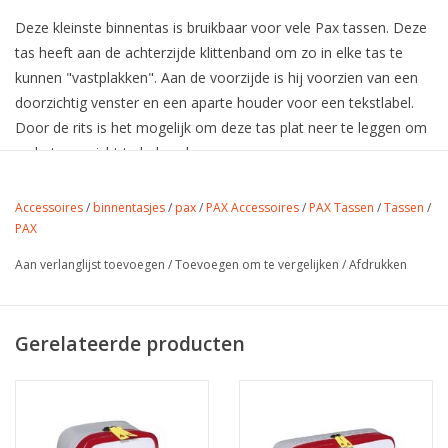
Deze kleinste binnentas is bruikbaar voor vele Pax tassen. Deze
tas heeft aan de achterzijde klittenband om zo in elke tas te
kunnen "vastplakken". Aan de voorzijde is hij voorzien van een
doorzichtig venster en een aparte houder voor een tekstlabel.
Door de rits is het mogelijk om deze tas plat neer te leggen om
zo het overzicht te behouden.
Afmetingen: 15 x 8 x 8 cm
Accessoires
/
binnentasjes
/
pax
/
PAX Accessoires
/
PAX Tassen
/
Tassen
/
Volume: 1 liter
PAX
Gewicht: 0,06 kg
Aan verlanglijst toevoegen
/
Toevoegen om te vergelijken
/
Afdrukken
Indien u meerdere maten wilt bestellen, is het ook mogelijk om
een set samen te stellen. Neem
contact
met ons op voor de
Gerelateerde producten
diverse mogelijkheden.