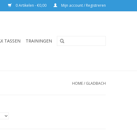
0 Artikelen - €0,00
Mijn account / Registreren
AX TASSEN
TRAININGEN
HOME
/
GLADBACH