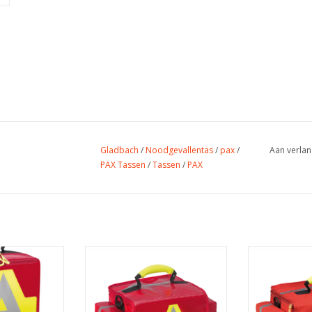
Gladbach
/
Noodgevallentas
/
pax
/
Aan verlan
PAX Tassen
/
Tassen
/
PAX
 L - AED
First Responder
7x43x33 cm
Afmetingen: 43 x 24 x 23 cm
Afmetingen:
3,0 kg
Volume: 19 liter
Volume
1 Liter
Gewicht: 0,7 kg
Gewic