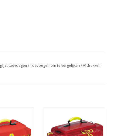
glijst toevoegen
/
Toevoegen om te vergelijken
/
Afdrukken
Essen
Oldenburg
 50 x 25 x 24 cm
Afmetingen: 57 x 30 x 36 cm
: 27 liter
Volume: 52 liter
ht: 2,0 kg
Gewicht: 2,0 kg