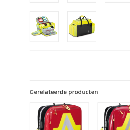
Gerelateerde producten
Wasserkuppe L
Wasserkuppe
Afmetingen: 55 x 40 x 20 cm
Afmetingen: 5
Gewicht: 5,3 kg
Gewicht: 
Inhoud: 39 liter
Inhoud: 8