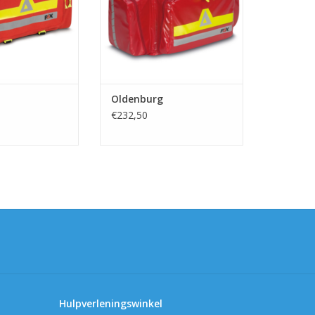
AN WINKELWAGEN
TOEVOEGEN AAN WINKELWAGEN
Oldenburg
€232,50
Hulpverleningswinkel