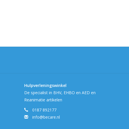
Hulpverleningswinkel
De specialist in BHV, EHBO en AED en
Reanimatie artikelen
0187 892177
info@becare.nl