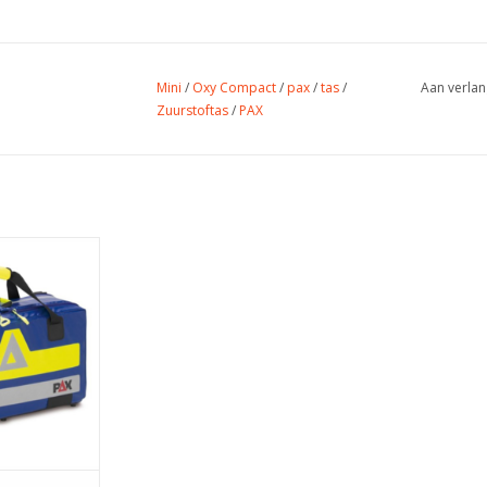
Mini
/
Oxy Compact
/
pax
/
tas
/
Aan verlan
Zuurstoftas
/
PAX
pact M
 23x53x12
0,93 kg
14,6 L
x-Tec (Zeil)
 WINKELWAGEN