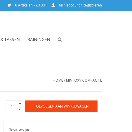
0 Artikelen - €0,00
Mijn account / Registreren
AX TASSEN
TRAININGEN
HOME
/
MINI OXY COMPACT L
+
TOEVOEGEN AAN WINKELWAGEN
-
Reviews
(0)