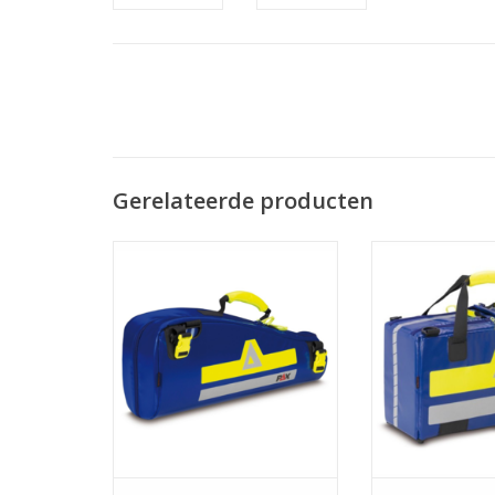
Gerelateerde producten
Mini Oxy Compact M
Oxy Com
Afmetingen: 23x53x12
Afmetingen:
Gewicht: 0,93 kg
Gewicht: 
Uitvoering: Pax-Tec (Zeil)
Inhoud: 
Uitvoering: Pa
TOEVOEGEN AAN WINKELWAGEN
TOEVOEGEN AAN