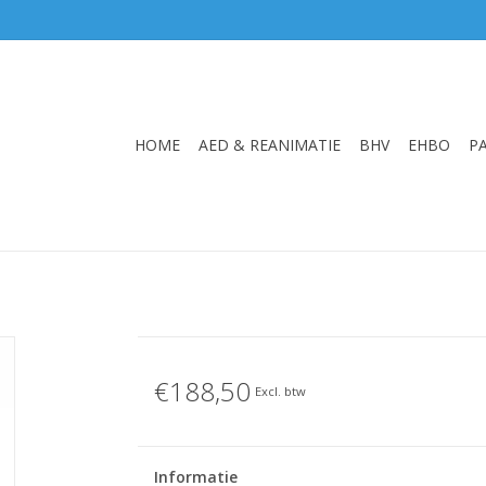
HOME
AED & REANIMATIE
BHV
EHBO
P
€188,50
Excl. btw
Informatie