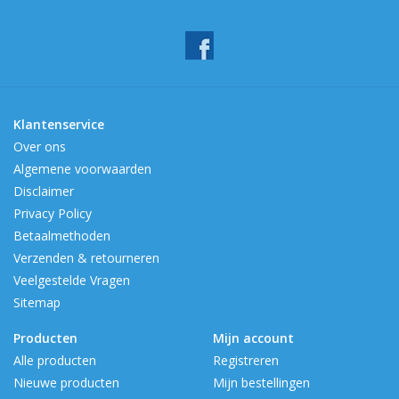
Het materiaal is PAX-Plan, een stof die eenvoudig is schoon te
houden d.m.v. het afnemen met een nat keukendoekje.
Klantenservice
Over ons
Algemene voorwaarden
Disclaimer
Privacy Policy
Betaalmethoden
Verzenden & retourneren
Veelgestelde Vragen
Sitemap
Producten
Mijn account
Alle producten
Registreren
Nieuwe producten
Mijn bestellingen