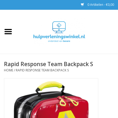
0 Artikelen - €0,00
Home
AED & Reanimatie
BHV
Rapid Response Team Backpack S
EHBO
HOME
/
RAPID RESPONSE TEAM BACKPACK S
Pax tassen
Trainingen