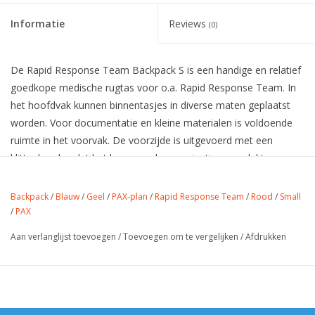
Informatie
Reviews
(0)
De Rapid Response Team Backpack S is een handige en relatief
goedkope medische rugtas voor o.a. Rapid Response Team. In
het hoofdvak kunnen binnentasjes in diverse maten geplaatst
worden. Voor documentatie en kleine materialen is voldoende
ruimte in het voorvak. De voorzijde is uitgevoerd met een
klittenband zodat het logo van de organisatie opgeplakt zou
kunnen worden. Inclusief een labelvak aan de achterzijde.
Binnentasjes set 1 wordt standaard meegeleverd en bestaat uit:
Backpack
/
Blauw
/
Geel
/
PAX-plan
/
Rapid Response Team
/
Rood
/
Small
2x FT (blauw & groen) en 2x M (rood & geel)
/
PAX
Afmetingen: 44x29,5x22,5 cm
Aan verlanglijst toevoegen
/
Toevoegen om te vergelijken
/
Afdrukken
Gewicht: 1,30 kg
De tas is leverbaar in de kleuren Rood, Blauw en Geel. Op dit
moment gelden er langere levertijden voor PAX producten