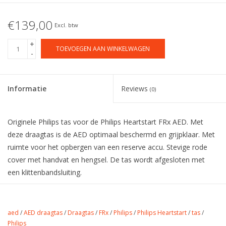
€139,00
Excl. btw
+
TOEVOEGEN AAN WINKELWAGEN
-
Informatie
Reviews
(0)
Originele Philips tas voor de Philips Heartstart FRx AED. Met
deze draagtas is de AED optimaal beschermd en grijpklaar. Met
ruimte voor het opbergen van een reserve accu. Stevige rode
cover met handvat en hengsel. De tas wordt afgesloten met
een klittenbandsluiting.
aed
/
AED draagtas
/
Draagtas
/
FRx
/
Philips
/
Philips Heartstart
/
tas
/
Philips