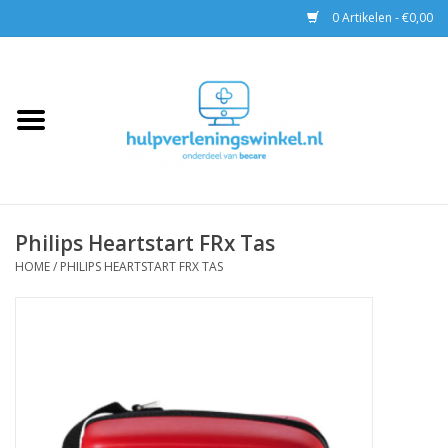
0 Artikelen - €0,00
Home
AED & Reanimatie
BHV
Philips Heartstart FRx Tas
EHBO
HOME
/
PHILIPS HEARTSTART FRX TAS
Pax tassen
Trainingen