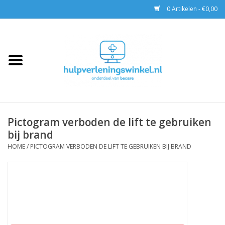
0 Artikelen - €0,00
Home
AED & Reanimatie
BHV
Pictogram verboden de lift te gebruiken
bij brand
EHBO
HOME
/
PICTOGRAM VERBODEN DE LIFT TE GEBRUIKEN BIJ BRAND
Pax tassen
Trainingen