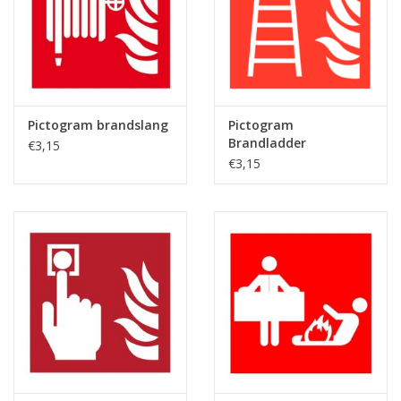
Pictogram brandslang
Pictogram
Brandladder
€3,15
€3,15