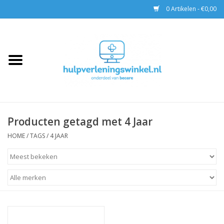
0 Artikelen - €0,00
Home
AED & Reanimatie
BHV
Producten getagd met 4 Jaar
EHBO
HOME
/
TAGS
/
4 JAAR
Pax tassen
Trainingen