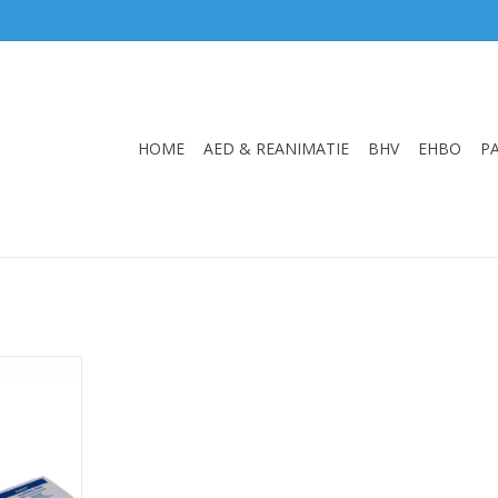
HOME
AED & REANIMATIE
BHV
EHBO
P
00 stuks)
NKELWAGEN