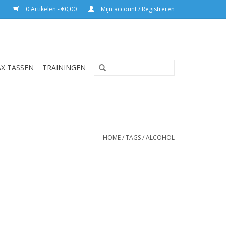
0 Artikelen - €0,00
Mijn account / Registreren
AX TASSEN
TRAININGEN
HOME
/
TAGS
/
ALCOHOL