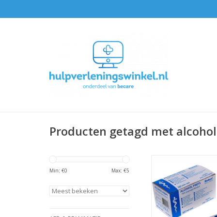
Producten getagd met alcohol
Alcohol deppers (1
Min: €
0
Max: €
5
TOEVOEGEN AAN WI