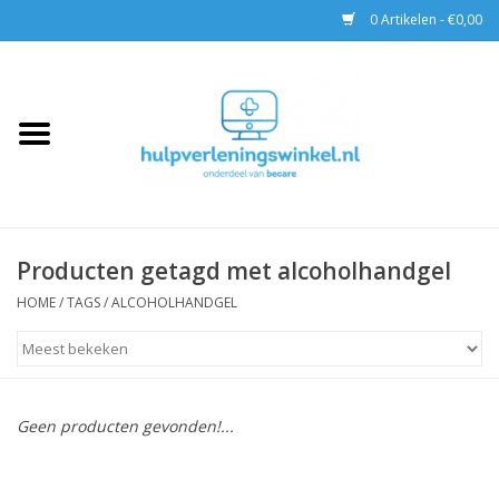
0 Artikelen - €0,00
Home
AED & Reanimatie
BHV
Producten getagd met alcoholhandgel
EHBO
HOME
/
TAGS
/
ALCOHOLHANDGEL
Pax tassen
Trainingen
Geen producten gevonden!...