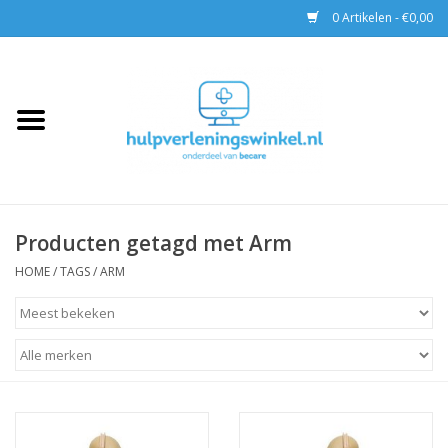
0 Artikelen - €0,00
Home
AED & Reanimatie
BHV
Producten getagd met Arm
EHBO
HOME
/
TAGS
/
ARM
Pax tassen
Trainingen