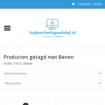
0 Artikelen - €0,00
Home
AED & Reanimatie
BHV
Producten getagd met Benen
EHBO
HOME
/
TAGS
/
BENEN
Pax tassen
Trainingen