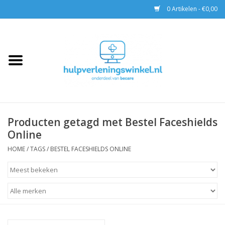
0 Artikelen - €0,00
Home
AED & Reanimatie
BHV
Producten getagd met Bestel Faceshields
Online
EHBO
HOME
/
TAGS
/
BESTEL FACESHIELDS ONLINE
Pax tassen
Trainingen