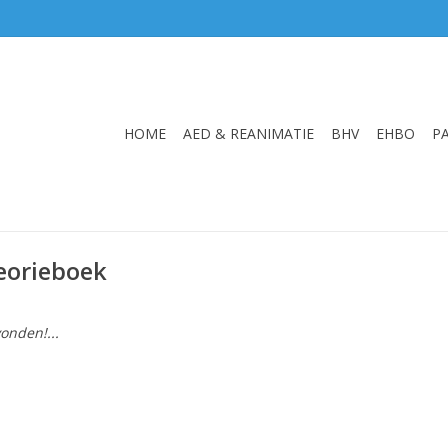
HOME
AED & REANIMATIE
BHV
EHBO
P
eorieboek
onden!...