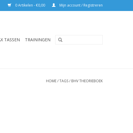
0 Artikelen - €0,00
Mijn account / Registreren
AX TASSEN
TRAININGEN
HOME
/
TAGS
/
BHV THEORIEBOEK