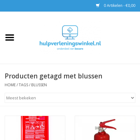
0 Artikelen - €0,00
Home
AED & Reanimatie
BHV
Producten getagd met blussen
EHBO
HOME
/
TAGS
/
BLUSSEN
Pax tassen
Trainingen