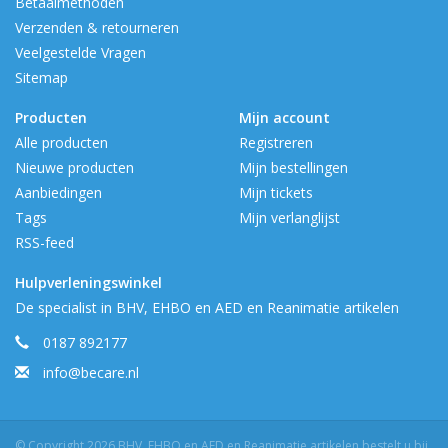
Betaalmethoden
Verzenden & retourneren
Veelgestelde Vragen
Sitemap
Producten
Mijn account
Alle producten
Registreren
Nieuwe producten
Mijn bestellingen
Aanbiedingen
Mijn tickets
Tags
Mijn verlanglijst
RSS-feed
Hulpverleningswinkel
De specialist in BHV, EHBO en AED en Reanimatie artikelen
0187 892177
info@becare.nl
© Copyright 2026 BHV, EHBO en AED en Reanimatie artikelen bestelt u bij