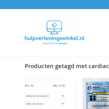
Producten getagd met cardiac
Cardiac Science Pow
Kinderelektro
Min: €
0
Max: €
150
TOEVOEGEN AAN WI