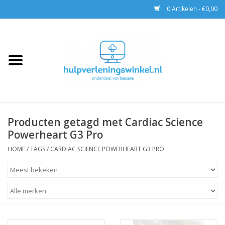
0 Artikelen - €0,00
Home
AED & Reanimatie
BHV
Producten getagd met Cardiac Science
Powerheart G3 Pro
EHBO
HOME
/
TAGS
/
CARDIAC SCIENCE POWERHEART G3 PRO
Pax tassen
Trainingen