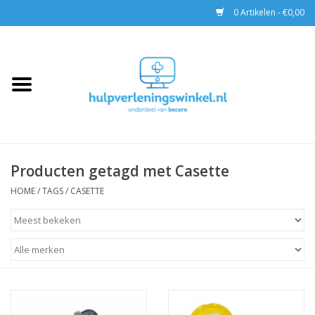
0 Artikelen - €0,00
Home
AED & Reanimatie
BHV
Producten getagd met Casette
EHBO
HOME
/
TAGS
/
CASETTE
Pax tassen
Trainingen