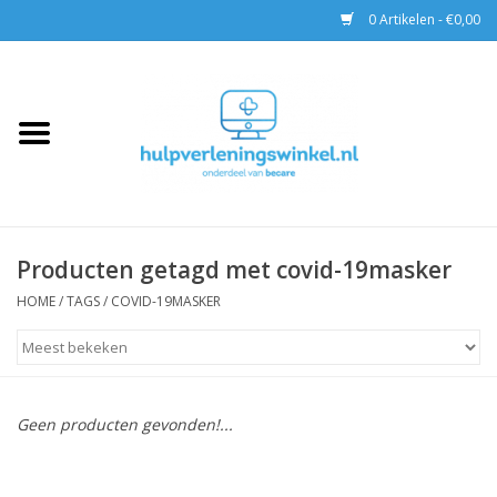
0 Artikelen - €0,00
Home
AED & Reanimatie
BHV
Producten getagd met covid-19masker
EHBO
HOME
/
TAGS
/
COVID-19MASKER
Pax tassen
Trainingen
Geen producten gevonden!...