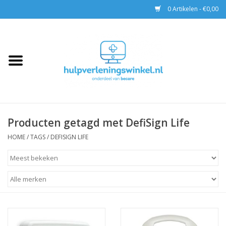
0 Artikelen - €0,00
Home
AED & Reanimatie
BHV
Producten getagd met DefiSign Life
EHBO
HOME
/
TAGS
/
DEFISIGN LIFE
Pax tassen
Trainingen