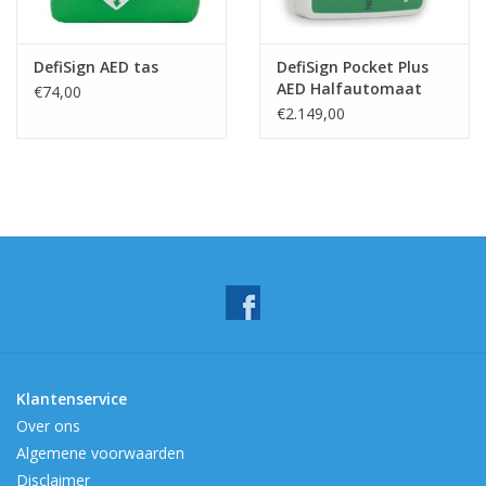
DefiSign AED tas
DefiSign Pocket Plus
AED Halfautomaat
€74,00
€2.149,00
Klantenservice
Over ons
Algemene voorwaarden
Disclaimer