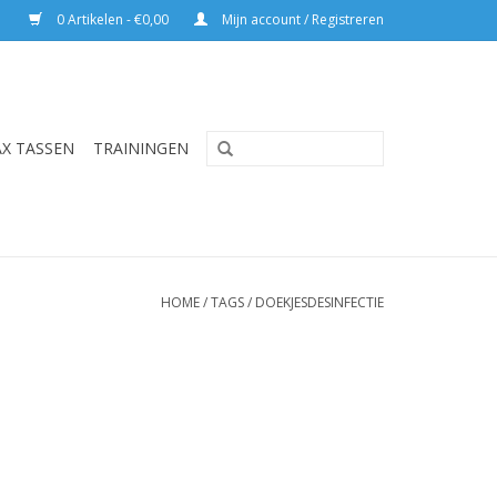
0 Artikelen - €0,00
Mijn account / Registreren
AX TASSEN
TRAININGEN
HOME
/
TAGS
/
DOEKJESDESINFECTIE