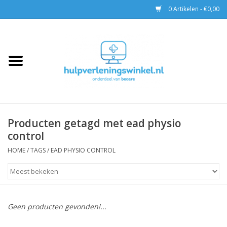
0 Artikelen - €0,00
Home
AED & Reanimatie
BHV
Producten getagd met ead physio
control
EHBO
HOME
/
TAGS
/
EAD PHYSIO CONTROL
Pax tassen
Trainingen
Geen producten gevonden!...