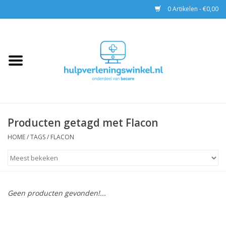
0 Artikelen - €0,00
Home
AED & Reanimatie
BHV
Producten getagd met Flacon
EHBO
HOME
/
TAGS
/
FLACON
Pax tassen
Trainingen
Geen producten gevonden!...