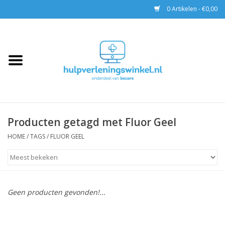
0 Artikelen - €0,00
Home
AED & Reanimatie
BHV
Producten getagd met Fluor Geel
EHBO
HOME
/
TAGS
/
FLUOR GEEL
Pax tassen
Trainingen
Geen producten gevonden!...