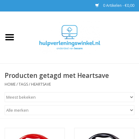
0 Artikelen - €0,00
Home
AED & Reanimatie
BHV
Producten getagd met Heartsave
EHBO
HOME
/
TAGS
/
HEARTSAVE
Pax tassen
Trainingen