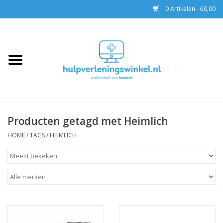
0 Artikelen - €0,00
Home
AED & Reanimatie
BHV
Producten getagd met Heimlich
EHBO
HOME
/
TAGS
/
HEIMLICH
Pax tassen
Trainingen