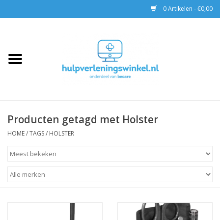
0 Artikelen - €0,00
Home
AED & Reanimatie
BHV
Producten getagd met Holster
EHBO
HOME
/
TAGS
/
HOLSTER
Pax tassen
Trainingen