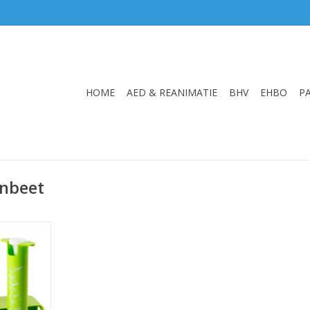
HOME
AED & REANIMATIE
BHV
EHBO
P
enbeet
igpomp
NKELWAGEN