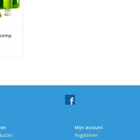
gpomp
ten
Mijn account
ducten
Registreren