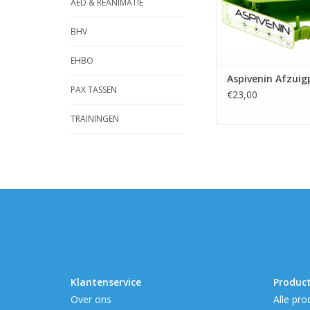
AED & REANIMATIE
BHV
EHBO
Aspivenin Afzui
PAX TASSEN
€23,00
TRAININGEN
Klantenservice
Produc
Over ons
Alle pro