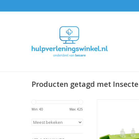
Producten getagd met Insect
Aspivenin Afzu
Min: €
0
Max: €
25
TOEVOEGEN AAN WI