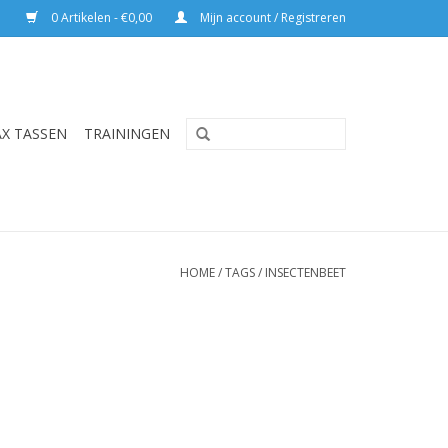
0 Artikelen - €0,00
Mijn account / Registreren
AX TASSEN
TRAININGEN
HOME
/
TAGS
/
INSECTENBEET