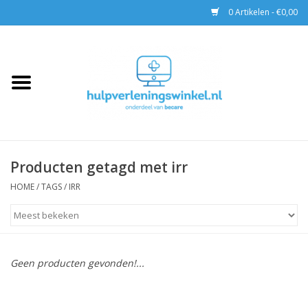
0 Artikelen - €0,00
Home
AED & Reanimatie
BHV
Producten getagd met irr
EHBO
HOME
/
TAGS
/
IRR
Pax tassen
Trainingen
Geen producten gevonden!...