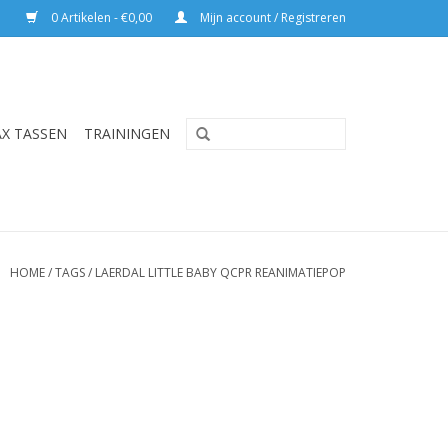
0 Artikelen - €0,00
Mijn account / Registreren
AX TASSEN
TRAININGEN
HOME
/
TAGS
/
LAERDAL LITTLE BABY QCPR REANIMATIEPOP