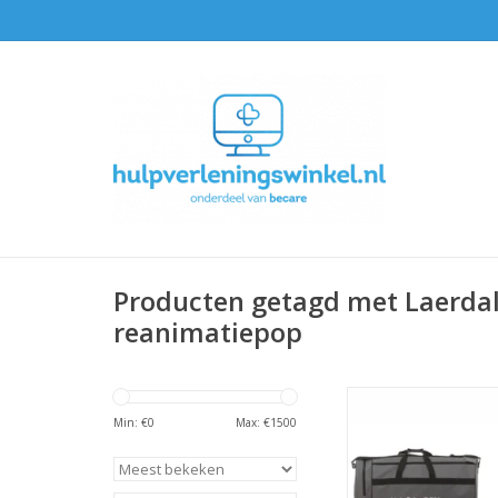
Producten getagd met Laerdal
reanimatiepop
Laerdal Baby Donke
QCPR
Min: €
0
Max: €
1500
TOEVOEGEN AAN WI