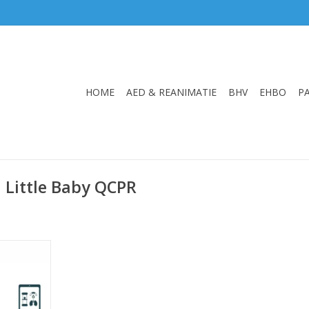
HOME
AED & REANIMATIE
BHV
EHBO
P
 Little Baby QCPR
r 4 Stuks
NKELWAGEN