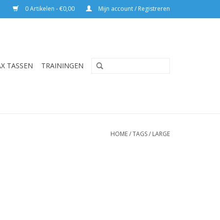
0 Artikelen - €0,00
Mijn account / Registreren
AX TASSEN
TRAININGEN
HOME
/
TAGS
/
LARGE