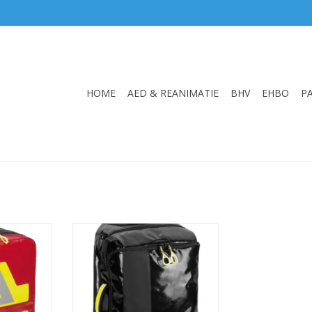
HOME
AED & REANIMATIE
BHV
EHBO
P
m Backpack
Reis Trolley
Maten: M & L
,5x20 cm
Gewicht: 2,0 kg
 kg
Materiaal: PAX-Tec
NKELWAGEN
TOEVOEGEN AAN WINKELWAGEN