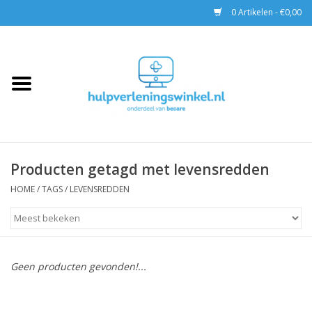
0 Artikelen - €0,00
Home
AED & Reanimatie
BHV
Producten getagd met levensredden
EHBO
HOME
/
TAGS
/
LEVENSREDDEN
Pax tassen
Trainingen
Geen producten gevonden!...