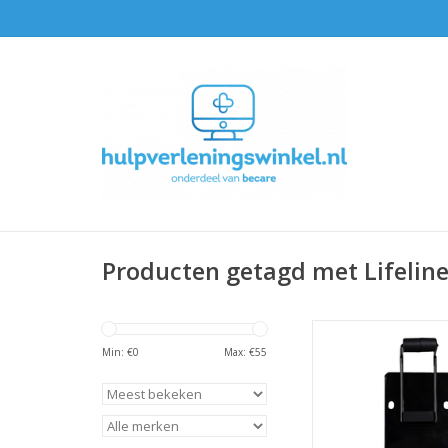
Producten getagd met Lifelin
Wandbeugel voor de
Lifeline VIEW
Min: €
0
Max: €
55
TOEVOEGEN AAN WI