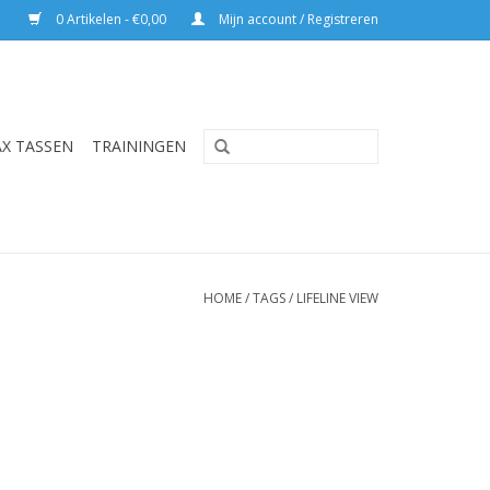
0 Artikelen - €0,00
Mijn account / Registreren
AX TASSEN
TRAININGEN
HOME
/
TAGS
/
LIFELINE VIEW