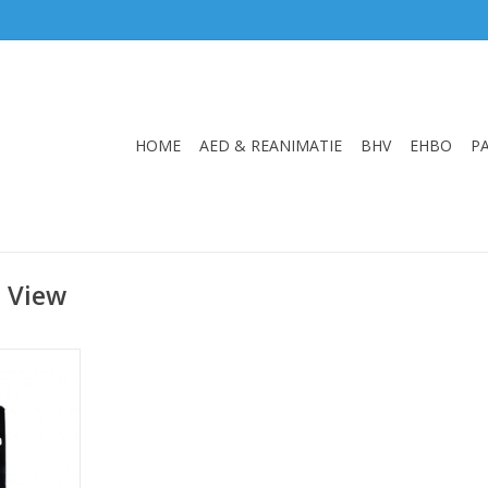
HOME
AED & REANIMATIE
BHV
EHBO
P
e View
 Defibtech
 AED
NKELWAGEN