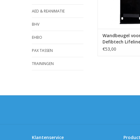
AED & REANIMATIE
BHV
Wandbeugel voor
EHBO
Defibtech Lifelin
AED
€53,00
PAX TASSEN
TRAININGEN
Klantenservice
Produc