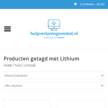
0 Artikelen - €0,00
Home
AED & Reanimatie
BHV
Producten getagd met Lithium
EHBO
HOME
/
TAGS
/
LITHIUM
Pax tassen
Trainingen