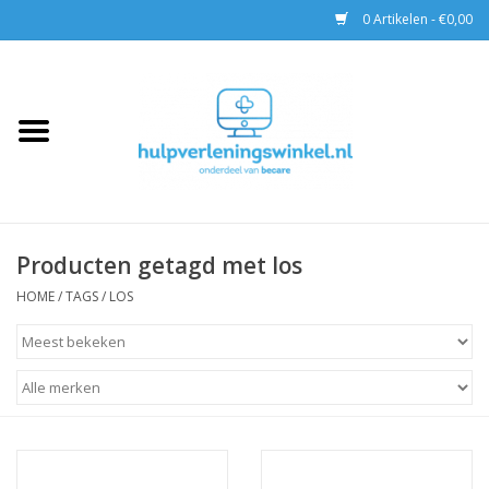
0 Artikelen - €0,00
Home
AED & Reanimatie
BHV
Producten getagd met los
EHBO
HOME
/
TAGS
/
LOS
Pax tassen
Trainingen