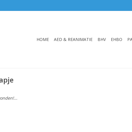
HOME
AED & REANIMATIE
BHV
EHBO
P
apje
onden!...