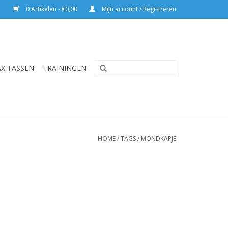
0 Artikelen - €0,00
Mijn account / Registreren
AX TASSEN
TRAININGEN
HOME
/
TAGS
/
MONDKAPJE