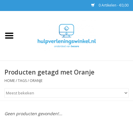
0 Artikelen - €0,00
Home
AED & Reanimatie
BHV
Producten getagd met Oranje
EHBO
HOME
/
TAGS
/
ORANJE
Pax tassen
Trainingen
Geen producten gevonden!...